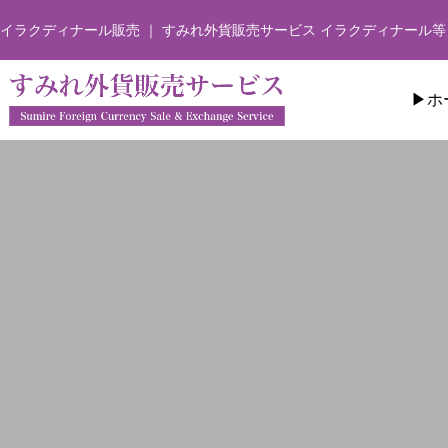
イラクディナール販売 ｜ すみれ外貨販売サービス イラクディナール等
▶︎